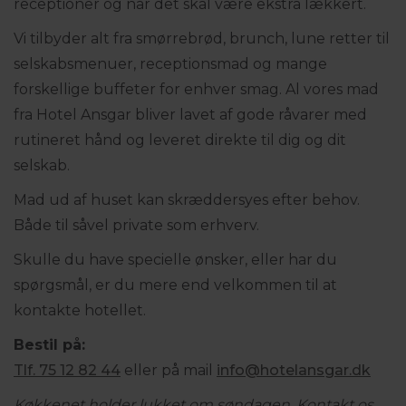
receptioner og når det skal være ekstra lækkert.
Vi tilbyder alt fra smørrebrød, brunch, lune retter til
selskabsmenuer, receptionsmad og mange
forskellige buffeter for enhver smag. Al vores mad
fra Hotel Ansgar bliver lavet af gode råvarer med
rutineret hånd og leveret direkte til dig og dit
selskab.
Mad ud af huset kan skræddersyes efter behov.
Både til såvel private som erhverv.
Skulle du have specielle ønsker, eller har du
spørgsmål, er du mere end velkommen til at
kontakte hotellet.
Bestil på:
Tlf. 75 12 82 44
eller på mail
info@hotelansgar.dk
Køkkenet holder lukket om søndagen. Kontakt os