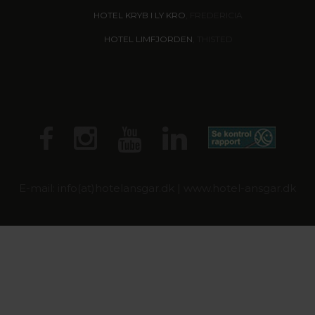
HOTEL KRYB I LY KRO
, FREDERICIA
HOTEL LIMFJORDEN
, THISTED
E-mail: info(at)hotelansgar.dk | www.hotel-ansgar.dk