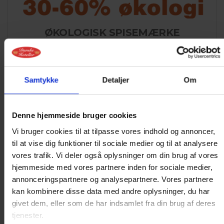
ØKOLOGISK SPISEMÆRKE
Hotel Ansgar er registreret med Fødevarestyrelsens
Økologiske Spisemærke i bronze, som viser, at vi bruger
30-60% økologisk.
Samtykke
Detaljer
Om
Det Økologiske Spisemærke er en statskontrolleret
mærkningsordning for spisesteder. Det Økologiske
Denne hjemmeside bruger cookies
Spisemærke viser, hvor stor en del af de indkøbte føde-
og drikkevarer, der er økologiske.
Vi bruger cookies til at tilpasse vores indhold og annoncer,
til at vise dig funktioner til sociale medier og til at analysere
vores trafik. Vi deler også oplysninger om din brug af vores
hjemmeside med vores partnere inden for sociale medier,
annonceringspartnere og analysepartnere. Vores partnere
kan kombinere disse data med andre oplysninger, du har
givet dem, eller som de har indsamlet fra din brug af deres
tjenester.