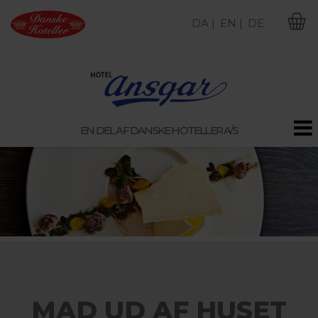
DA |
EN |
DE
M
EN DEL AF DANSKE HOTELLER A/S
MAD UD AF HUSET