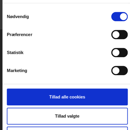
Samtykkevalg
Nødvendig
Præferencer
RING MIG OP
Statistik
Udfyld formularen så vender vi tilbage
Marketing
hurtigst muligt
Tillad alle cookies
Tillad valgte