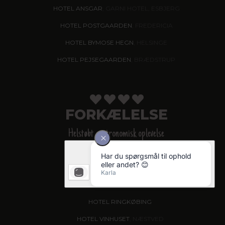
HOTEL ANSGAR
, GARNI HOTEL, ESBJERG
HOTEL POSTGAARDEN
, FREDERICIA
HOTEL BYMOSE HEGN
, HELSINGE
HOTEL PEJSEGAARDEN
, BRÆDSTRUP
FORKÆLELSE
Helstøbt gastronomisk oplevelse
HOTEL KIRSTINE
, NÆSTVED - NYHED!
HOTEL DAGMAR
, RIBE
GOLF HOTEL VIBORG
HOTEL RINGKØBING
HOTEL VINHUSET
, NÆSTVED